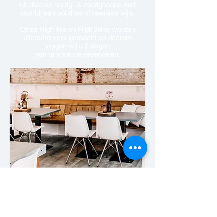
uit
diverse hartig- & zoetigheden met
daarbij een pot thee of heerlijke wijn.
Onze High Tea en High Wine worden
uiteraard vers gemaakt en daarom
vragen wij u 2 dagen
van te voren te reserveren.