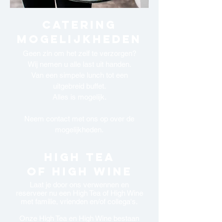
Catering
Mogelijkheden
Geen zin om het zelf te verzorgen?
Wij nemen u alle last uit handen.
Van een simpele lunch tot een
uitgebreid buffet.
Alles is mogelijk.
Neem contact met ons op over de
mogelijkheden.
High tea
of high wine
Laat je door ons verwennen en
reserveer nu een High Tea of High Wine
met familie, vrienden en/of collega's.
Onze High Tea en High Wine bestaan