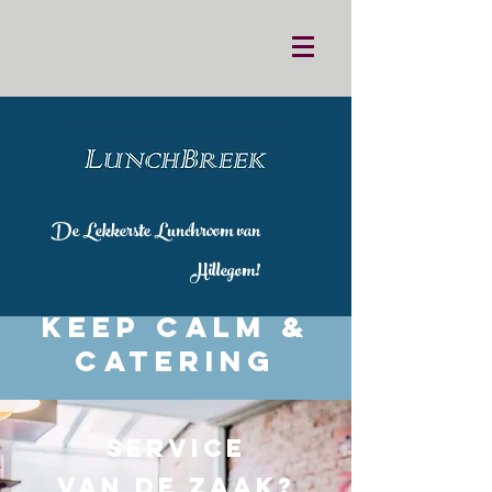
De Lekkerste Lunchroom van
Hillegom!
Keep Calm &
Catering
Service
van de zaak?