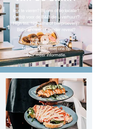
Iets te vieren? Bij ons of op locatie?
Ontbijt voor de B&B die u verhuurt?
High tea, high wine of bierproeverij?
Baby shower of gender reveal?
Het kan allemaal!
Neem contact met ons op
voor meer informatie.